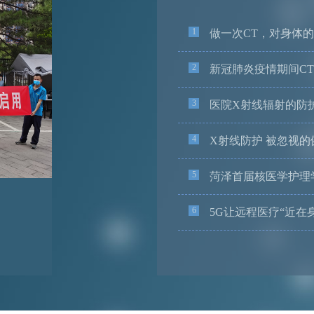
1
做一次CT，对身体
2
新冠肺炎疫情期间C
3
医院X射线辐射的防
4
X射线防护 被忽视的
5
菏泽首届核医学护理
6
5G让远程医疗“近在