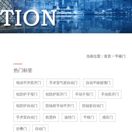
当前位置：
首页
> 平移门
热门标签
电动平开双开门
手术室气密自动门
自动平移玻璃门
铅防护子母门
铅防护双开门
手动子母门
手动双开门
铅防护自动门
防辐射手动平开门
防辐射自动门
手术室自动门
欧恩科
旋转门
平移门
感应门
折叠门
自动门